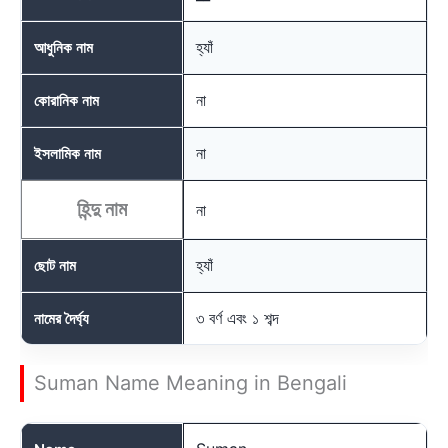
হ্যাঁ
আধুনিক নাম
না
কোরানিক নাম
না
ইসলামিক নাম
হিন্দু নাম
না
হ্যাঁ
ছোট নাম
৩ বর্ণ এবং ১ শব্দ
নামের দৈর্ঘ্য
Suman Name Meaning in Bengali