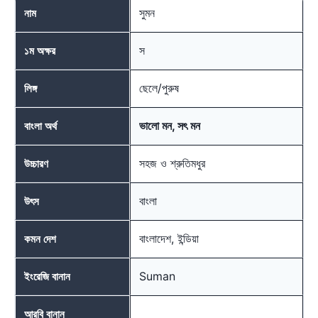
সুমন
নাম
স
১ম অক্ষর
ছেলে/পুরুষ
লিঙ্গ
ভালো মন, সৎ মন
বাংলা অর্থ
সহজ ও শ্রুতিমধুর
উচ্চারণ
বাংলা
উৎস
বাংলাদেশ, ইন্ডিয়া
কমন দেশ
Suman
ইংরেজি বানান
__
আরবি বানান