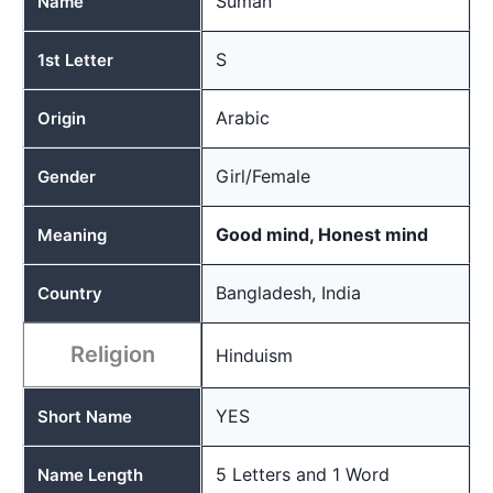
Suman
Name
S
1st Letter
Arabic
Origin
Girl/Female
Gender
Good mind, Honest mind
Meaning
Bangladesh, India
Country
Religion
Hinduism
YES
Short Name
5 Letters and 1 Word
Name Length