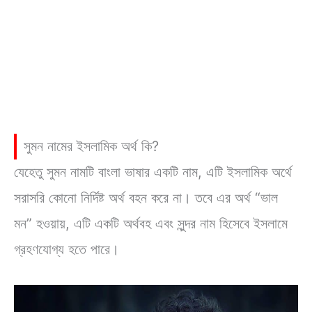
সুমন নামের ইসলামিক অর্থ কি?
যেহেতু সুমন নামটি বাংলা ভাষার একটি নাম, এটি ইসলামিক অর্থে
সরাসরি কোনো নির্দিষ্ট অর্থ বহন করে না। তবে এর অর্থ “ভাল
মন” হওয়ায়, এটি একটি অর্থবহ এবং সুন্দর নাম হিসেবে ইসলামে
গ্রহণযোগ্য হতে পারে।