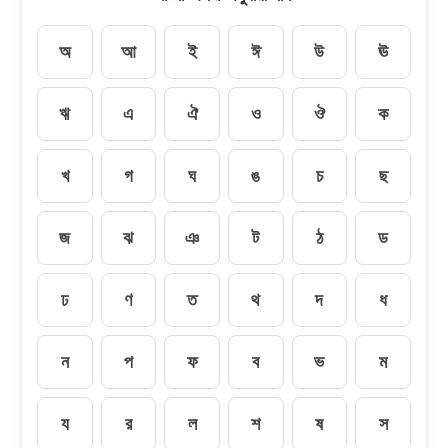
অ
আ
ই
ঈ
উ
ঊ
ঋ
এ
ঐ
ও
ঔ
ক
খ
গ
ঘ
ঙ
চ
ছ
জ
ঝ
ঞ
ট
ঠ
ড
ঢ
ণ
ত
থ
দ
ধ
ন
প
ফ
ব
ভ
ম
য
র
ল
শ
ষ
স