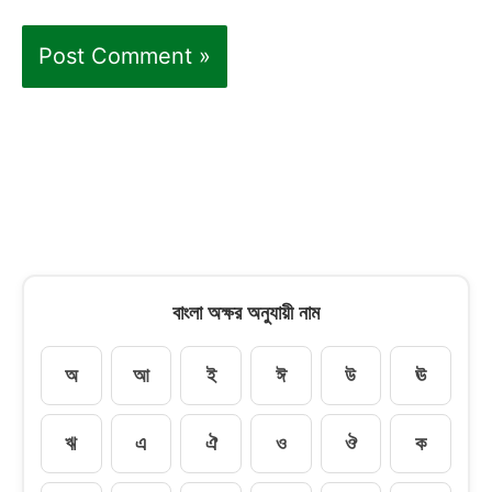
বাংলা অক্ষর অনুযায়ী নাম
অ
আ
ই
ঈ
উ
ঊ
ঋ
এ
ঐ
ও
ঔ
ক