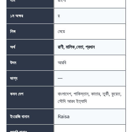
নাম
র
১ম অক্ষর
মেয়ে
লিঙ্গ
রাণী, মালিক,নেতা, প্রধান
অর্থ
আরবি
উৎস
—
ভাগ্য
বাংলাদেশ, পাকিস্তান, কাতার, তুর্কী, কুয়েত,
কমন দেশ
সৌদি আরব ইত্যাদি
Raisa
ইংরেজি বানান
—