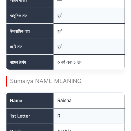
আরবি বানান
হ্যাঁ
আধুনিক নাম
হ্যাঁ
ইসলামিক নাম
হ্যাঁ
ছোট নাম
৩ বর্ণ এবং ১ শব্দ
নামের দৈর্ঘ্য
Sumaiya NAME MEANING
Raisha
Name
R
1st Letter