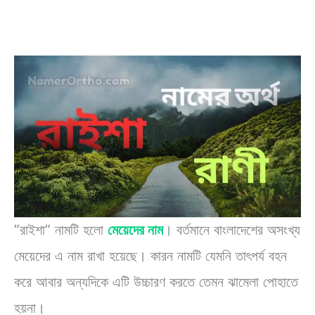
”রাইশা” নামটি হলো
মেয়েদের নাম
। বর্তমানে বাংলাদেশের অসংখ্য
মেয়েদের এ নাম রাখা হয়েছে। কারন নামটি যেমনি তাৎপর্য বহন
করে আবার অন্যদিকে এটি উচ্চারণ করতে তেমন ঝামেলা পোহাতে
হয়না।