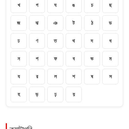
খ
গ
ঘ
ঙ
চ
ছ
জ
ঝ
ঞ
ট
ঠ
ড
ঢ
ণ
ত
থ
দ
ধ
ন
প
ফ
ব
ভ
ম
য
র
ল
শ
ষ
স
হ
ড়
ঢ়
য়