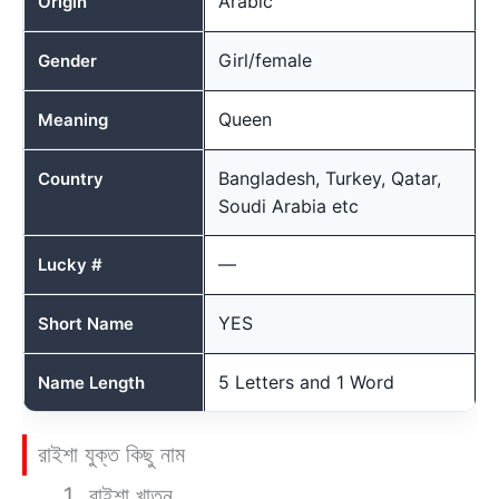
Arabic
Origin
Girl/female
Gender
Queen
Meaning
Bangladesh, Turkey, Qatar,
Country
Soudi Arabia etc
—
Lucky #
YES
Short Name
5 Letters and 1 Word
Name Length
রাইশা যুক্ত কিছু নাম
রাইশা খাতুন