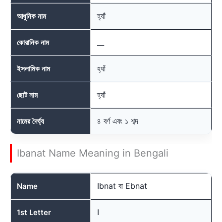
হ্যাঁ
আধুনিক নাম
__
কোরানিক নাম
হ্যাঁ
ইসলামিক নাম
হ্যাঁ
ছোট নাম
৪ বর্ণ এবং ১ শব্দ
নামের দৈর্ঘ্য
Ibanat Name Meaning in Bengali
Ibnat বা Ebnat
Name
I
1st Letter