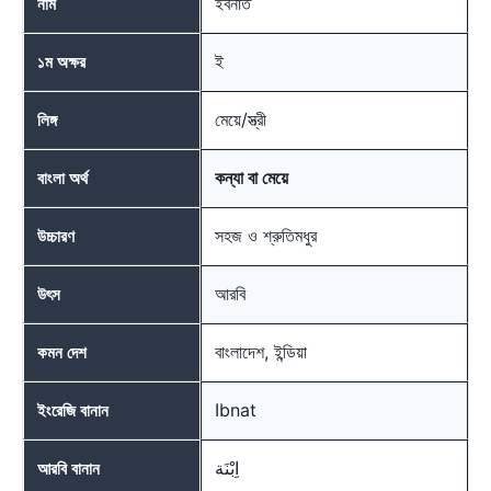
ইবনাত
নাম
ই
১ম অক্ষর
মেয়ে/স্ত্রী
লিঙ্গ
কন্যা বা মেয়ে
বাংলা অর্থ
সহজ ও শ্রুতিমধুর
উচ্চারণ
আরবি
উৎস
বাংলাদেশ, ইন্ডিয়া
কমন দেশ
Ibnat
ইংরেজি বানান
اِبْنَة
আরবি বানান