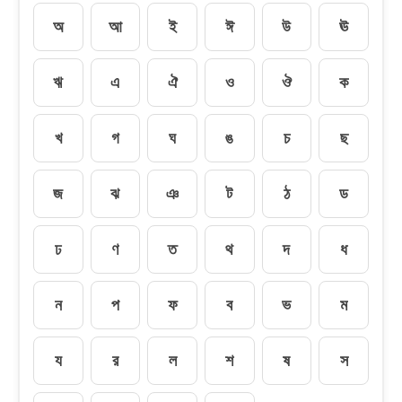
অ
আ
ই
ঈ
উ
ঊ
ঋ
এ
ঐ
ও
ঔ
ক
খ
গ
ঘ
ঙ
চ
ছ
জ
ঝ
ঞ
ট
ঠ
ড
ঢ
ণ
ত
থ
দ
ধ
ন
প
ফ
ব
ভ
ম
য
র
ল
শ
ষ
স