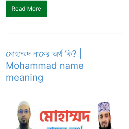
মুয়াজ
Read More
নামের
অর্থ
কি
|
মোহাম্মদ নামের অর্থ কি? |
Muaz
Mohammad name
name
meaning
meaning