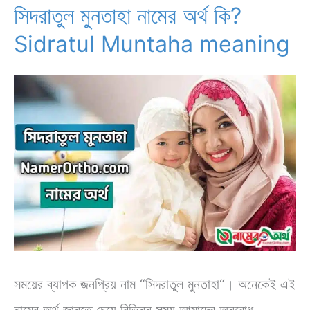
|
সিদরাতুল মুনতাহা নামের অর্থ কি?
Mohammad
Sidratul Muntaha meaning
name
meaning
সময়ের ব্যাপক জনপ্রিয় নাম “সিদরাতুল মুনতাহা“। অনেকেই এই