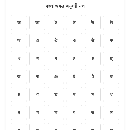
বাংলা অক্ষর অনুযায়ী নাম
অ
আ
ই
ঈ
উ
ঊ
ঋ
এ
ঐ
ও
ঔ
ক
খ
গ
ঘ
ঙ
চ
ছ
জ
ঝ
ঞ
ট
ঠ
ড
ঢ
ণ
ত
থ
দ
ধ
ন
প
ফ
ব
ভ
ম