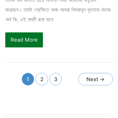
নামের অর্থ জানতে চেয়ে বিভিন্ন সময় আমাদের অনুরোধ
করেছেন। তারই প্রেক্ষিতে আজ আমরা সিদরাতুল মুনতাহা নামের
অর্থ কি, এই নামটি রাখা যাবে
সিদরাতুল
Read More
মুনতাহা
নামের
অর্থ
কি?
1
2
3
Next
→
Sidratul
Muntaha
meaning