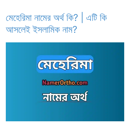
কি?
ইসলামিক
মেহেরিমা নামের অর্থ কি? | এটি কি
ব্যাখ্যা
আসলেই ইসলামিক নাম?
ও
কোরানিক
রেফারেন্স