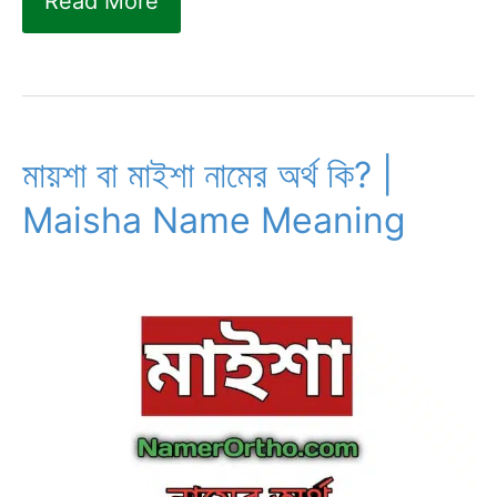
মাবিয়া
Read More
নামের
অর্থ
কি?
|
মায়শা বা মাইশা নামের অর্থ কি? |
Mabia
Maisha Name Meaning
name
meaning
in
bengali