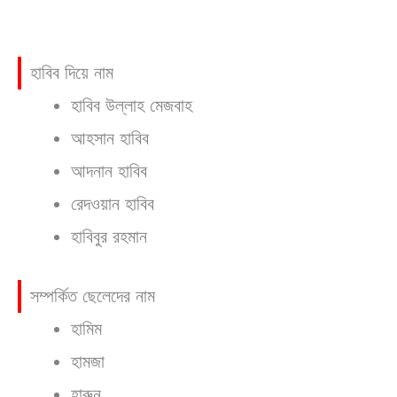
হাবিব দিয়ে নাম
হাবিব উল্লাহ মেজবাহ
আহসান হাবিব
আদনান হাবিব
রেদওয়ান হাবিব
হাবিবুর রহমান
সম্পর্কিত ছেলেদের নাম
হামিম
হামজা
হারুন