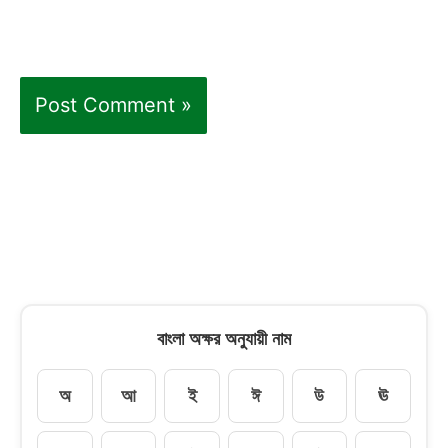
বাংলা অক্ষর অনুযায়ী নাম
অ
আ
ই
ঈ
উ
ঊ