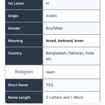
H
1st Letter
Arabic
Origin
Boy/Male
Gender
loved, beloved, lover
Meaning
Bangladesh, Pakistan, India
Country
etc
Religion
Islam
YES
Short Name
5 Letters and 1 Word
Name Length