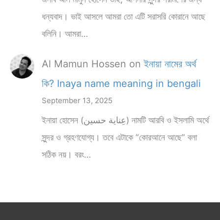
ধন্যবাদ। ভাই আসলে আমরা তো এটি সরাসরি কোরানে আছে
বলিনি। আমরা…
Al Mamun Hossen
on
ইনায়া নামের অর্থ
কি? Inaya name meaning in bengali
September 13, 2025
ইনায়া হোসেন (عِناية حسين) নামটি আরবি ও ইসলামি অর্থে
সুন্দর ও গ্রহণযোগ্য। তবে এটাকে “কোরআনে আছে” বলা
সঠিক নয়। বরং…