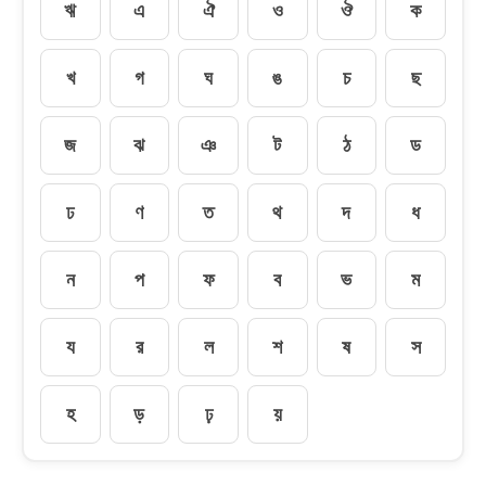
ঋ
এ
ঐ
ও
ঔ
ক
খ
গ
ঘ
ঙ
চ
ছ
জ
ঝ
ঞ
ট
ঠ
ড
ঢ
ণ
ত
থ
দ
ধ
ন
প
ফ
ব
ভ
ম
য
র
ল
শ
ষ
স
হ
ড়
ঢ়
য়