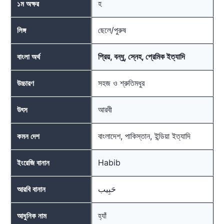
হ
১ম অক্ষর
ছেলে/পুরুষ
লিঙ্গ
প্রিয়, বন্ধু, স্নেহ, প্রেমিক ইত্যাদি
বাংলা অর্থ
সহজ ও শ্রুতিমধুর
উচ্চারণ
আরবী
উৎস
বাংলাদেশ, পাকিস্তান, ইন্ডিয়া ইত্যাদি
কমন দেশ
Habib
ইংরেজি বানান
حَبِيب
আরবি বানান
হ্যাঁ
আধুনিক নাম